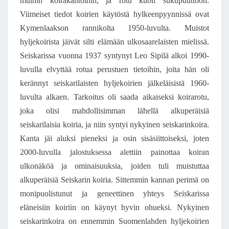
muihin koirakantoihin, ja rotu kuoli sukupuuttoon.
Viimeiset tiedot koirien käytöstä hylkeenpyynnissä ovat
Kymenlaakson rannikolta 1950-luvulta. Muistot
hyljekoirista jäivät silti elämään ulkosaarelaisten mielissä.
Seiskarissa vuonna 1937 syntynyt Leo Sipilä alkoi 1990-
luvulla elvyttää rotua perustuen tietoihin, joita hän oli
kerännyt seiskarilaisten hyljekoirien jälkeläisistä 1960-
luvulta alkaen. Tarkoitus oli saada aikaiseksi koirarotu,
joka olisi mahdollisimman lähellä alkuperäisiä
seiskarilaisia koiria, ja niin syntyi nykyinen seiskarinkoira.
Kanta jäi aluksi pieneksi ja osin sisäsiittoiseksi, joten
2000-luvulla jalostuksessa alettiin painottaa koiran
ulkonäköä ja ominaisuuksia, joiden tuli muistuttaa
alkuperäisiä Seiskarin koiria. Sittemmin kannan perimä on
monipuolistunut ja geneettinen yhteys Seiskarissa
eläneisiin koiriin on käynyt hyvin ohueksi. Nykyinen
seiskarinkoira on ennemmin Suomenlahden hyljekoirien