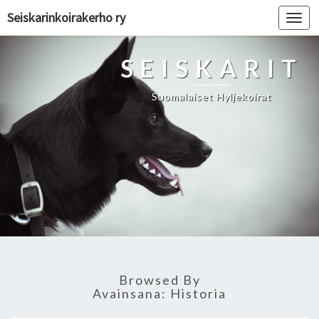
Seiskarinkoirakerho ry
Toggl
navig
SEISKARIT
Suomalaiset Hyljekoirat
Browsed By
Avainsana:
Historia