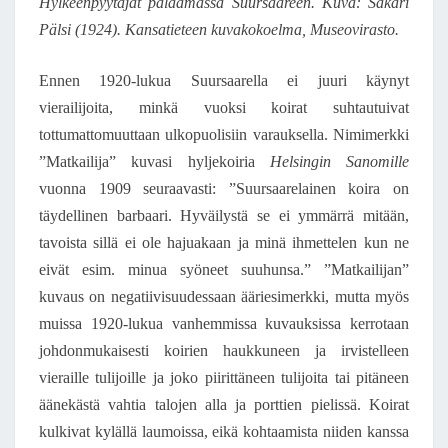
Hylkeenpyytäjät palaamassa Suursaareen. Kuva: Sakari
Pälsi (1924). Kansatieteen kuvakokoelma, Museovirasto.
Ennen 1920-lukua Suursaarella ei juuri käynyt
vierailijoita, minkä vuoksi koirat suhtautuivat
tottumattomuuttaan ulkopuolisiin varauksella. Nimimerkki
”Matkailija” kuvasi hyljekoiria
Helsingin Sanomille
vuonna 1909 seuraavasti: ”Suursaarelainen koira on
täydellinen barbaari. Hyväilystä se ei ymmärrä mitään,
tavoista sillä ei ole hajuakaan ja minä ihmettelen kun ne
eivät esim. minua syöneet suuhunsa.” ”Matkailijan”
kuvaus on negatiivisuudessaan ääriesimerkki, mutta myös
muissa 1920-lukua vanhemmissa kuvauksissa kerrotaan
johdonmukaisesti koirien haukkuneen ja irvistelleen
vieraille tulijoille ja joko piirittäneen tulijoita tai pitäneen
äänekästä vahtia talojen alla ja porttien pielissä. Koirat
kulkivat kylällä laumoissa, eikä kohtaamista niiden kanssa