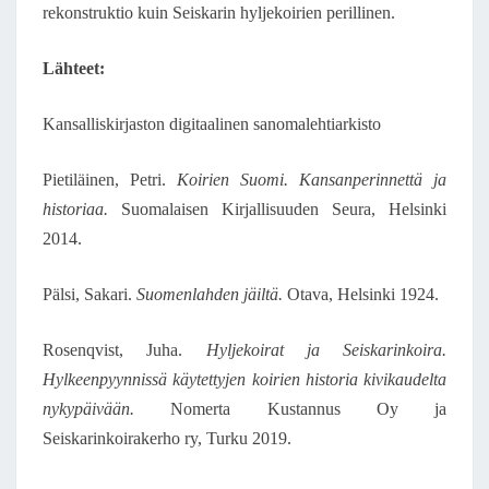
rekonstruktio kuin Seiskarin hyljekoirien perillinen.
Lähteet:
Kansalliskirjaston digitaalinen sanomalehtiarkisto
Pietiläinen, Petri.
Koirien Suomi. Kansanperinnettä ja
historiaa.
Suomalaisen Kirjallisuuden Seura, Helsinki
2014.
Pälsi, Sakari.
Suomenlahden jäiltä.
Otava, Helsinki 1924.
Rosenqvist, Juha.
Hyljekoirat ja Seiskarinkoira.
Hylkeenpyynnissä käytettyjen koirien historia kivikaudelta
nykypäivään.
Nomerta Kustannus Oy ja
Seiskarinkoirakerho ry, Turku 2019.