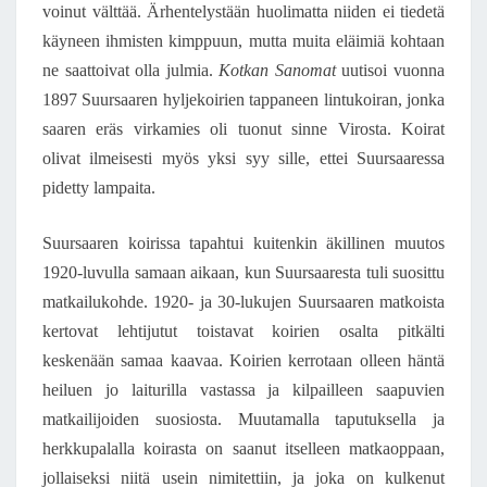
voinut välttää. Ärhentelystään huolimatta niiden ei tiedetä
käyneen ihmisten kimppuun, mutta muita eläimiä kohtaan
ne saattoivat olla julmia.
Kotkan Sanomat
uutisoi vuonna
1897 Suursaaren hyljekoirien tappaneen lintukoiran, jonka
saaren eräs virkamies oli tuonut sinne Virosta. Koirat
olivat ilmeisesti myös yksi syy sille, ettei Suursaaressa
pidetty lampaita.
Suursaaren koirissa tapahtui kuitenkin äkillinen muutos
1920-luvulla samaan aikaan, kun Suursaaresta tuli suosittu
matkailukohde. 1920- ja 30-lukujen Suursaaren matkoista
kertovat lehtijutut toistavat koirien osalta pitkälti
keskenään samaa kaavaa. Koirien kerrotaan olleen häntä
heiluen jo laiturilla vastassa ja kilpailleen saapuvien
matkailijoiden suosiosta. Muutamalla taputuksella ja
herkkupalalla koirasta on saanut itselleen matkaoppaan,
jollaiseksi niitä usein nimitettiin, ja joka on kulkenut