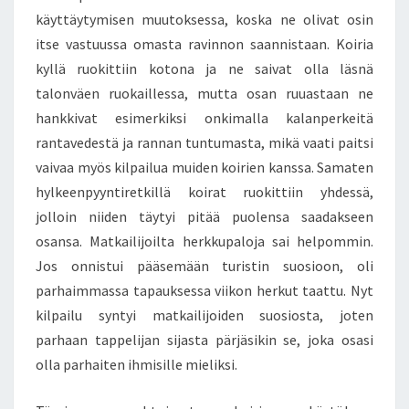
käyttäytymisen muutoksessa, koska ne olivat osin
itse vastuussa omasta ravinnon saannistaan. Koiria
kyllä ruokittiin kotona ja ne saivat olla läsnä
talonväen ruokaillessa, mutta osan ruuastaan ne
hankkivat esimerkiksi onkimalla kalanperkeitä
rantavedestä ja rannan tuntumasta, mikä vaati paitsi
vaivaa myös kilpailua muiden koirien kanssa. Samaten
hylkeenpyyntiretkillä koirat ruokittiin yhdessä,
jolloin niiden täytyi pitää puolensa saadakseen
osansa. Matkailijoilta herkkupaloja sai helpommin.
Jos onnistui pääsemään turistin suosioon, oli
parhaimmassa tapauksessa viikon herkut taattu. Nyt
kilpailu syntyi matkailijoiden suosiosta, joten
parhaan tappelijan sijasta pärjäsikin se, joka osasi
olla parhaiten ihmisille mieliksi.