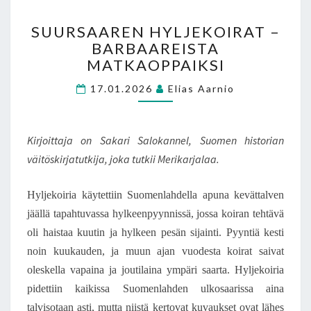
SUURSAAREN
SUURSAAREN HYLJEKOIRAT –
HYLJEKOIRAT
BARBAAREISTA
–
MATKAOPPAIKSI
BARBAAREISTA
MATKAOPPAIKSI
17.01.2026
Elias Aarnio
Kirjoittaja on Sakari Salokannel, Suomen historian
väitöskirjatutkija, joka tutkii Merikarjalaa.
Hyljekoiria käytettiin Suomenlahdella apuna kevättalven
jäällä tapahtuvassa hylkeenpyynnissä, jossa koiran tehtävä
oli haistaa kuutin ja hylkeen pesän sijainti. Pyyntiä kesti
noin kuukauden, ja muun ajan vuodesta koirat saivat
oleskella vapaina ja joutilaina ympäri saarta. Hyljekoiria
pidettiin kaikissa Suomenlahden ulkosaarissa aina
talvisotaan asti, mutta niistä kertovat kuvaukset ovat lähes