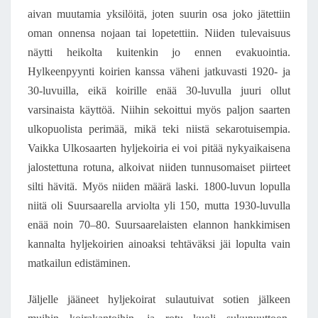
aivan muutamia yksilöitä, joten suurin osa joko jätettiin
oman onnensa nojaan tai lopetettiin. Niiden tulevaisuus
näytti heikolta kuitenkin jo ennen evakuointia.
Hylkeenpyynti koirien kanssa väheni jatkuvasti 1920- ja
30-luvuilla, eikä koirille enää 30-luvulla juuri ollut
varsinaista käyttöä. Niihin sekoittui myös paljon saarten
ulkopuolista perimää, mikä teki niistä sekarotuisempia.
Vaikka Ulkosaarten hyljekoiria ei voi pitää nykyaikaisena
jalostettuna rotuna, alkoivat niiden tunnusomaiset piirteet
silti hävitä. Myös niiden määrä laski. 1800-luvun lopulla
niitä oli Suursaarella arviolta yli 150, mutta 1930-luvulla
enää noin 70–80. Suursaarelaisten elannon hankkimisen
kannalta hyljekoirien ainoaksi tehtäväksi jäi lopulta vain
matkailun edistäminen.
Jäljelle jääneet hyljekoirat sulautuivat sotien jälkeen