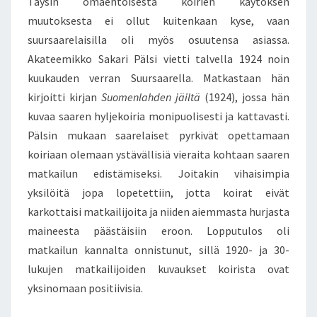
Täysin omaehtoisesta koirien käytöksen
muutoksesta ei ollut kuitenkaan kyse, vaan
suursaarelaisilla oli myös osuutensa asiassa.
Akateemikko Sakari Pälsi vietti talvella 1924 noin
kuukauden verran Suursaarella. Matkastaan hän
kirjoitti kirjan
Suomenlahden jäiltä
(1924), jossa hän
kuvaa saaren hyljekoiria monipuolisesti ja kattavasti.
Pälsin mukaan saarelaiset pyrkivät opettamaan
koiriaan olemaan ystävällisiä vieraita kohtaan saaren
matkailun edistämiseksi. Joitakin vihaisimpia
yksilöitä jopa lopetettiin, jotta koirat eivät
karkottaisi matkailijoita ja niiden aiemmasta hurjasta
maineesta päästäisiin eroon. Lopputulos oli
matkailun kannalta onnistunut, sillä 1920- ja 30-
lukujen matkailijoiden kuvaukset koirista ovat
yksinomaan positiivisia.