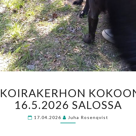
SEISKARINKOIRAKERH
INKOIRAKERHON KOKOO
KOKOONTUMINEN
16.5.2026
16.5.2026 SALOSSA
SALOSSA
17.04.2026
Juha Rosenqvist