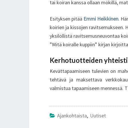
tai koiran kanssa ollaan mökillä, mat
Esityksen pitää
Emmi Heikkinen
. Hä
koirien ja kissojen ravitsemukseen.
yksilöllistä ravitsemusneuvontaa koiri
”Mitä koiralle kuppiin” kirjan kirjoitt
Kerhotuotteiden yhteist
Kevättapaamiseen tulevien on mahdo
tehtävä ja maksettava verkkoka
valmistua tapaamiseen mennessä. Ti
Ajankohtaista
,
Uutiset