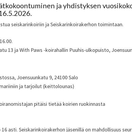
ätkokoontuminen ja yhdistyksen vuosikoko
16.5.2026.
ua seiskarinkoiriin ja Seiskarinkoirakerhon toimintaan.
16.00.
tu 13 ja With Paws -koirahallin Puuhis-ulkopuisto, Joensuun
istossa, Joensuunkatu 9, 24100 Salo
riiniin ja tarjoilut (keittolounas)
iranomistajan pitäisi tietää koirien ruokinnasta
 16 asti. Seiskarinkoirakerhon jäsenillä on mahdollisuus seu