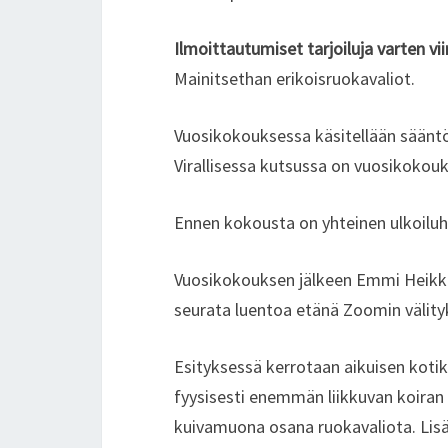
Ilmoittautumiset tarjoiluja varten vi
Mainitsethan erikoisruokavaliot.
Vuosikokouksessa käsitellään sääntö
Virallisessa kutsussa on vuosikokouks
Ennen kokousta on yhteinen ulkoiluh
Vuosikokouksen jälkeen Emmi Heikkin
seurata luentoa etänä Zoomin välityk
Esityksessä kerrotaan aikuisen kotik
fyysisesti enemmän liikkuvan koiran 
kuivamuona osana ruokavaliota. Lisäk