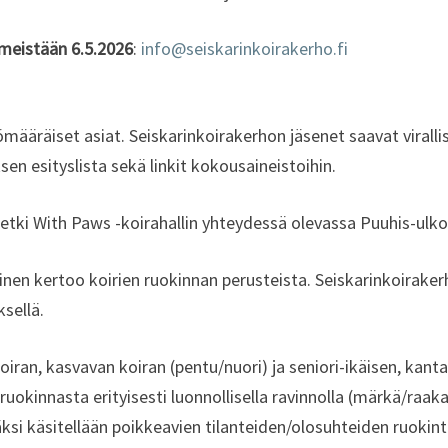
imeistään 6.5.2026
:
info@seiskarinkoirakerho.fi
määräiset asiat. Seiskarinkoirakerhon jäsenet saavat virall
en esityslista sekä linkit kokousaineistoihin.
etki With Paws -koirahallin yhteydessä olevassa Puuhis-ulko
en kertoo koirien ruokinnan perusteista. Seiskarinkoirakerh
sellä.
oiran, kasvavan koiran (pentu/nuori) ja seniori-ikäisen, kan
ruokinnasta erityisesti luonnollisella ravinnolla (märkä/ra
si käsitellään poikkeavien tilanteiden/olosuhteiden ruokinta