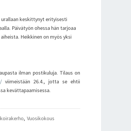
rallaan keskittynyt erityisesti
alla. Päivätyön ohessa hän tarjoaa
tä aiheista. Heikkinen on myös yksi
upasta ilman postikuluja. Tilaus on
/
viimeistään 26.4., jotta se ehtii
ssa kevättapaamisessa.
nkoirakerho
,
Vuosikokous