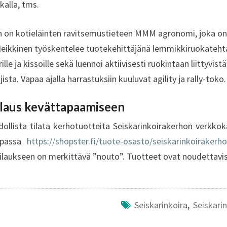
kalla, tms.
n on kotieläinten ravitsemustieteen MMM agronomi, joka on u
 Heikkinen työskentelee tuotekehittäjänä lemmikkiruokatehta
lle ja kissoille sekä luennoi aktiivisesti ruokintaan liittyvis
ajista. Vapaa ajalla harrastuksiin kuuluvat agility ja rally-toko.
ilaus kevättapaamiseen
llista tilata kerhotuotteita Seiskarinkoirakerhon verkkoka
upassa
https://shopster.fi/tuote-osasto/seiskarinkoirakerho
laukseen on merkittävä ”nouto”. Tuotteet ovat noudettavi
Seiskarinkoira
,
Seiskari