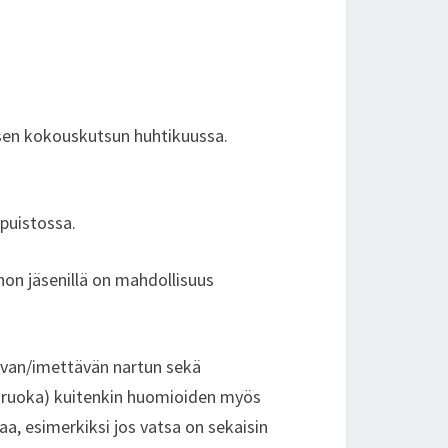
isen kokouskutsun huhtikuussa.
puistossa.
on jäsenillä on mahdollisuus
tavan/imettävän nartun sekä
akaruoka) kuitenkin huomioiden myös
a, esimerkiksi jos vatsa on sekaisin