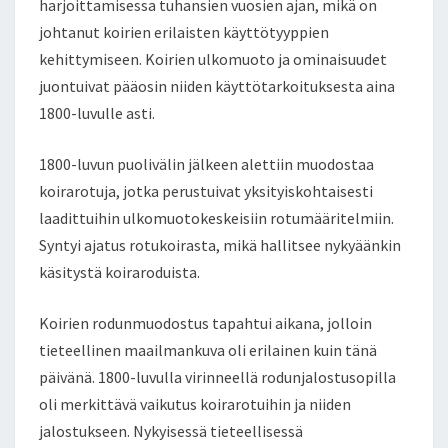
harjoittamisessa tuhansien vuosien ajan, mikä on
johtanut koirien erilaisten käyttötyyppien
kehittymiseen. Koirien ulkomuoto ja ominaisuudet
juontuivat pääosin niiden käyttötarkoituksesta aina
1800-luvulle asti.
1800-luvun puolivälin jälkeen alettiin muodostaa
koirarotuja, jotka perustuivat yksityiskohtaisesti
laadittuihin ulkomuotokeskeisiin rotumääritelmiin.
Syntyi ajatus rotukoirasta, mikä hallitsee nykyäänkin
käsitystä koiraroduista.
Koirien rodunmuodostus tapahtui aikana, jolloin
tieteellinen maailmankuva oli erilainen kuin tänä
päivänä. 1800-luvulla virinneellä rodunjalostusopilla
oli merkittävä vaikutus koirarotuihin ja niiden
jalostukseen. Nykyisessä tieteellisessä