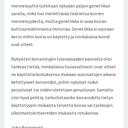
menneisyyttä tutkitaan nykyään paljon genetiikan
saralla, mikä tuo merkittävää lisätietoa koirien
menneisyydestä, mutta genetiikka ei avaa koiran
kulttuurisidonnaista historiaa. Genetiikka ei suoraan
kerro mihin koiria on käytetty ja minkälaisia koirat
ovat olleet.
Nykyisten koirarotujen tulevaisuuden kannalta olisi
tärkeää tietää, minkälaisia tosiasiallisesti ovat olleet
ne käyttötarkoituksensa mukaan vuosisatojen aikana
kehittyneet koirarodut, joihin nykyiset rodut
perustuvat tai niiden oletetaan perustuvan. Samalla
olisi hyvä pohtia, tarkoitetaanko koirarodulla tietyn
käyttötyypin mukaista tervettä koiraa vai tarkkojen
ulkomuotokriteereiden mukaista rotukoiraa.
Juha Rosenqvist