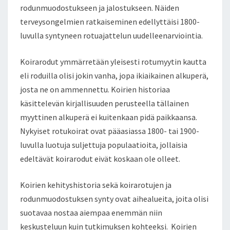
rodunmuodostukseen ja jalostukseen. Näiden
terveysongelmien ratkaiseminen edellyttäisi 1800-
luvulla syntyneen rotuajattelun uudelleenarviointia.
Koirarodut ymmärretään yleisesti rotumyytin kautta
eli roduilla olisi jokin vanha, jopa ikiaikainen alkuperä,
josta ne on ammennettu. Koirien historiaa
käsittelevän kirjallisuuden perusteella tällainen
myyttinen alkuperä ei kuitenkaan pidä paikkaansa.
Nykyiset rotukoirat ovat pääasiassa 1800- tai 1900-
luvulla luotuja suljettuja populaatioita, jollaisia
edeltävät koirarodut eivät koskaan ole olleet.
Koirien kehityshistoria sekä koirarotujen ja
rodunmuodostuksen synty ovat aihealueita, joita olisi
suotavaa nostaa aiempaa enemmän niin
keskusteluun kuin tutkimuksen kohteeksi. Koirien