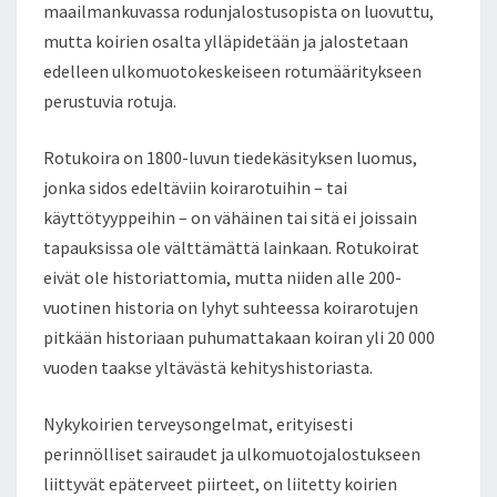
maailmankuvassa rodunjalostusopista on luovuttu,
mutta koirien osalta ylläpidetään ja jalostetaan
edelleen ulkomuotokeskeiseen rotumääritykseen
perustuvia rotuja.
Rotukoira on 1800-luvun tiedekäsityksen luomus,
jonka sidos edeltäviin koirarotuihin – tai
käyttötyyppeihin – on vähäinen tai sitä ei joissain
tapauksissa ole välttämättä lainkaan. Rotukoirat
eivät ole historiattomia, mutta niiden alle 200-
vuotinen historia on lyhyt suhteessa koirarotujen
pitkään historiaan puhumattakaan koiran yli 20 000
vuoden taakse yltävästä kehityshistoriasta.
Nykykoirien terveysongelmat, erityisesti
perinnölliset sairaudet ja ulkomuotojalostukseen
liittyvät epäterveet piirteet, on liitetty koirien