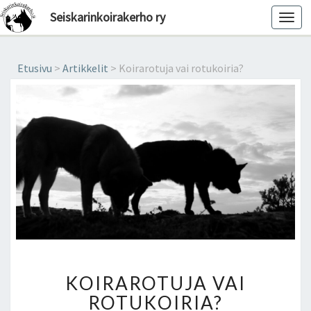
Seiskarinkoirakerho ry
Toggl
navig
Etusivu
>
Artikkelit
>
Koirarotuja vai rotukoiria?
KOIRAROTUJA
KOIRAROTUJA VAI
VAI
ROTUKOIRIA?
ROTUKOIRIA?