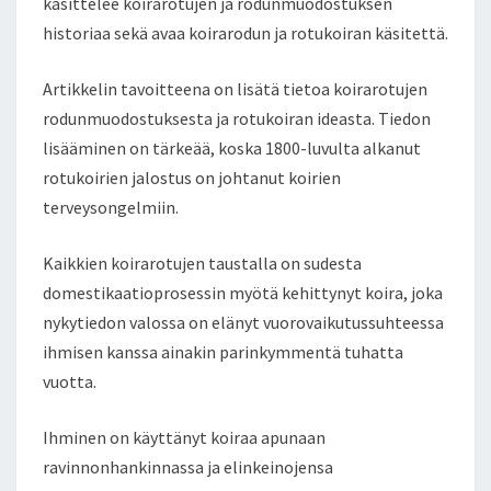
käsittelee koirarotujen ja rodunmuodostuksen
historiaa sekä avaa koirarodun ja rotukoiran käsitettä.
Artikkelin tavoitteena on lisätä tietoa koirarotujen
rodunmuodostuksesta ja rotukoiran ideasta. Tiedon
lisääminen on tärkeää, koska 1800-luvulta alkanut
rotukoirien jalostus on johtanut koirien
terveysongelmiin.
Kaikkien koirarotujen taustalla on sudesta
domestikaatioprosessin myötä kehittynyt koira, joka
nykytiedon valossa on elänyt vuorovaikutussuhteessa
ihmisen kanssa ainakin parinkymmentä tuhatta
vuotta.
Ihminen on käyttänyt koiraa apunaan
ravinnonhankinnassa ja elinkeinojensa