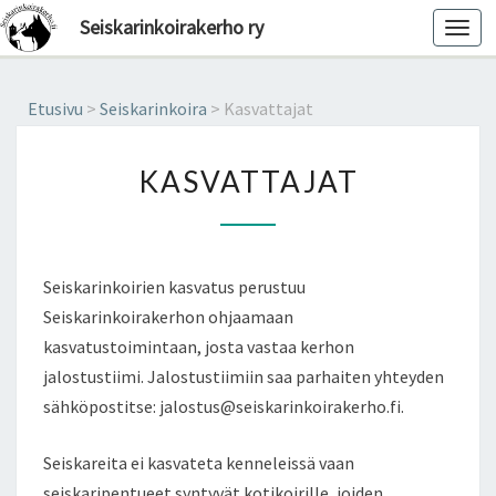
Seiskarinkoirakerho ry
Toggl
navig
Etusivu
>
Seiskarinkoira
>
Kasvattajat
KASVATTAJAT
KASVATTAJAT
Seiskarinkoirien kasvatus perustuu
Seiskarinkoirakerhon ohjaamaan
kasvatustoimintaan, josta vastaa kerhon
jalostustiimi. Jalostustiimiin saa parhaiten yhteyden
sähköpostitse: jalostus@seiskarinkoirakerho.fi.
Seiskareita ei kasvateta kenneleissä vaan
seiskaripentueet syntyvät kotikoirille, joiden