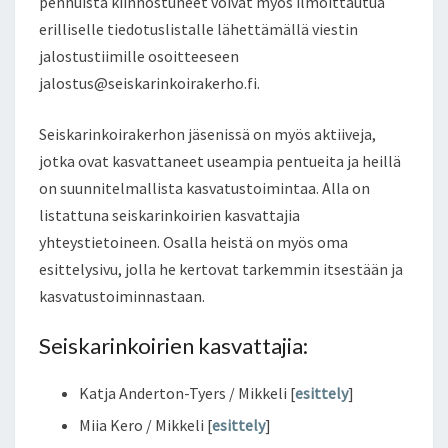
pennuista kiinnostuneet voivat myös ilmoittautua
erilliselle tiedotuslistalle lähettämällä viestin
jalostustiimille osoitteeseen
jalostus@seiskarinkoirakerho.fi.
Seiskarinkoirakerhon jäsenissä on myös aktiiveja,
jotka ovat kasvattaneet useampia pentueita ja heillä
on suunnitelmallista kasvatustoimintaa. Alla on
listattuna seiskarinkoirien kasvattajia
yhteystietoineen. Osalla heistä on myös oma
esittelysivu, jolla he kertovat tarkemmin itsestään ja
kasvatustoiminnastaan.
Seiskarinkoirien kasvattajia:
Katja Anderton-Tyers / Mikkeli [
esittely
]
Miia Kero / Mikkeli [
esittely
]