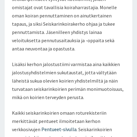
omistajat ovat tavallisia koiraharrastajia. Monelle
oman koiran pennuttaminen on ainutkertainen
tapaus, ja siksi Seiskarinkoirakerho ohjaa ja tukee
pennuttamista. Jäsenilleen yhdistys lainaa
veloituksetta pennutusaitauksia ja -oppaita sekä
antaa neuvontaa ja opastusta.
Lisäksi kerhon jalostustiimi varmistaa aina kaikkien
jalostusyhdistelmien sukutaustat, jotta vältytään
läheistä sukua olevien koirien yhdistelmiltä ja näin
turvataan seiskarinkoirien perimän monimuotoisuus,
mikä on koirien terveyden perusta.
Kaikki seiskarinkoirien omaan roturekisteriin
merkittävät pentueet ilmoitetaan kerhon
verkkosivujen
Pentueet-sivulla
. Seiskarinkoirien