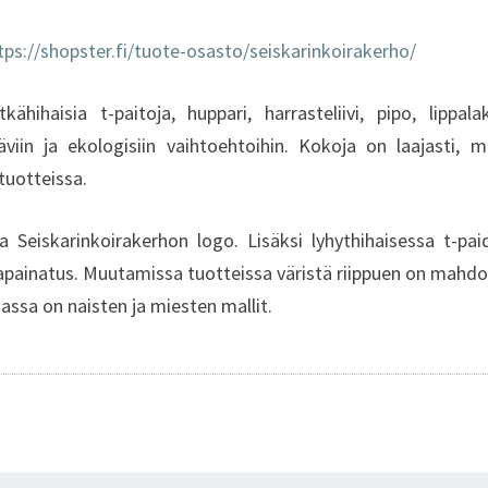
tps://shopster.fi/tuote-osasto/seiskarinkoirakerho/
kähihaisia t-paitoja, huppari, harrasteliivi, pipo, lippala
iin ja ekologisiin vaihtoehtoihin. Kokoja on laajasti, mu
tuotteissa.
 Seiskarinkoirakerhon logo. Lisäksi lyhythihaisessa t-paida
irapainatus. Muutamissa tuotteissa väristä riippuen on mahdo
dassa on naisten ja miesten mallit.