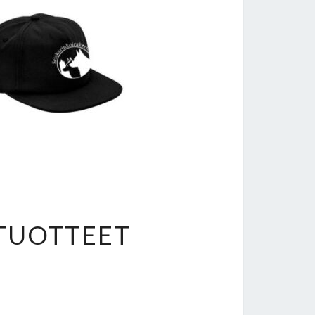
ON
TUOTTEET