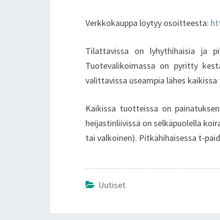
Verkkokauppa löytyy osoitteesta:
ht
Tilattavissa on lyhythihaisia ja pit
Tuotevalikoimassa on pyritty kestäv
valittavissa useampia lähes kaikissa 
Kaikissa tuotteissa on painatuksena
heijastinliivissä on selkäpuolella ko
tai valkoinen). Pitkähihaisessa t-pai
Uutiset