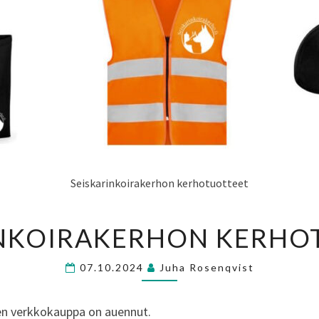
Seiskarinkoirakerhon kerhotuotteet
SEISKARINKOIRAKERH
INKOIRAKERHON KERHO
KERHOTUOTTEET
07.10.2024
Juha Rosenqvist
en verkkokauppa on auennut.