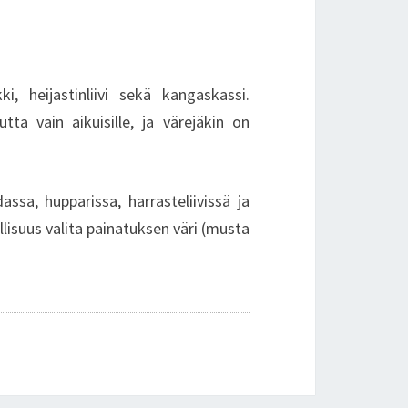
kki, heijastinliivi sekä kangaskassi.
tta vain aikuisille, ja värejäkin on
ssa, hupparissa, harrasteliivissä ja
llisuus valita painatuksen väri (musta