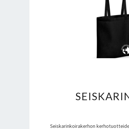
SEISKAR
Seiskarinkoirakerhon kerhotuotteid