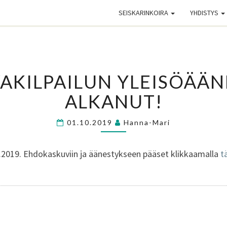
SEISKARINKOIRA
YHDISTYS
VALOKUVAKILPAILUN
AKILPAILUN YLEISÖÄÄN
YLEISÖÄÄNESTYS
ON
ALKANUT!
ALKANUT!
01.10.2019
Hanna-Mari
.2019. Ehdokaskuviin ja äänestykseen pääset klikkaamalla
t