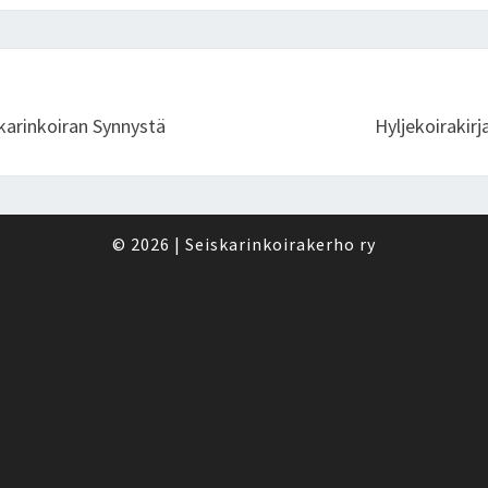
skarinkoiran Synnystä
Hyljekoirakir
© 2026
|
Seiskarinkoirakerho ry