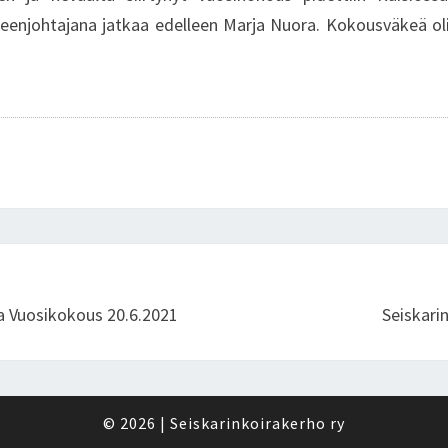
puheenjohtajana jatkaa edelleen Marja Nuora. Kokousväkeä ol
 Vuosikokous 20.6.2021
Seiskari
© 2026
|
Seiskarinkoirakerho ry