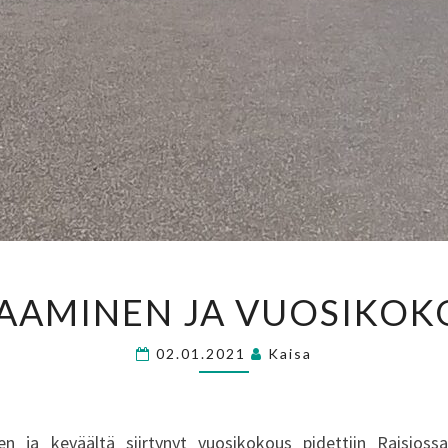
SYYSTAPAAMINEN
AAMINEN JA VUOSIKOK
JA
VUOSIKOKOUS
02.01.2021
Kaisa
2020
en ja keväältä siirtynyt vuosikokous pidettiin Raisiossa