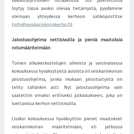
löytyy tässä avuksi olevaa tietämystä, pyydämme
olemaan yhteydessä kerhoon sähköpostitse
(
info@seiskarinkoirakerho.fi
).
Jalostusohjelma nettisivuilla ja pieniä muutoksia
rotumääritelmään
Toinen alkukeskustelujen aiheista ja varsinaisessa
kokouksessa hyväksytyistä asioista oli seiskarinkoiran
jalostusohjelma, jonka mukaan jalostustyötä on
tehty tähänkin asti. Nyt jalostusohjelma vain
saatettiin omaksi erilliseksi julkaisukseen, joka on
luettavissa kerhon nettisivuilla.
Lisäksi kokouksessa hyväksyttiin pienet muutokset
seiskarinkoiran määritelmään, eli jatkossa