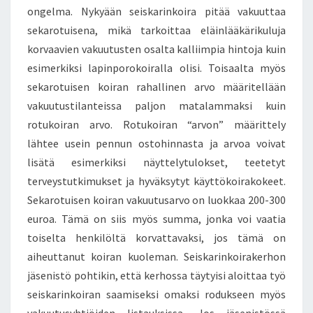
ongelma. Nykyään seiskarinkoira pitää vakuuttaa
sekarotuisena, mikä tarkoittaa eläinlääkärikuluja
korvaavien vakuutusten osalta kalliimpia hintoja kuin
esimerkiksi lapinporokoiralla olisi. Toisaalta myös
sekarotuisen koiran rahallinen arvo määritellään
vakuutustilanteissa paljon matalammaksi kuin
rotukoiran arvo. Rotukoiran “arvon” määrittely
lähtee usein pennun ostohinnasta ja arvoa voivat
lisätä esimerkiksi näyttelytulokset, teetetyt
terveystutkimukset ja hyväksytyt käyttökoirakokeet.
Sekarotuisen koiran vakuutusarvo on luokkaa 200-300
euroa. Tämä on siis myös summa, jonka voi vaatia
toiselta henkilöltä korvattavaksi, jos tämä on
aiheuttanut koiran kuoleman. Seiskarinkoirakerhon
jäsenistö pohtikin, että kerhossa täytyisi aloittaa työ
seiskarinkoiran saamiseksi omaksi rodukseen myös
vakuutusyhtiöiden listauksissa. Jos jäsenistössä