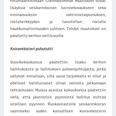
rotumääritelmään. Olennaisimmat muutokset olivat
lisäyksiä seiskarinkoiran luonnekuvaukseen sekä
ominaisuuksiin vahtimistaipumuksen,
riistaherkkyyden ja tavoitellun riistalle
haukkumattomuuden suhteen. Tehdyt muutokset on
päivitetty kerhon nettisivuille.
Koirarekisteri puhututti
Vuosikokouksessa päätettiin lisäksi kerhon
hallituksesta ja hallituksen puheenjohtajasta, jotka
säilyivät ennallaan, sillä uusia tarjokkaita ei ollut ja
edelliset hallituslaiset olivat valmiita jatkamaan
tehtävissään. Muissa asioissa kokouksessa päätettiin
vielä, että jäsenistön pyynnöstä hallitus esittää
virallisen pyynnön Ruokavirastolle seiskarinkoiran
saamiseksi uuden kansallisen koirarekisterin