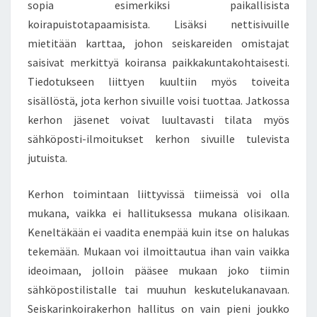
sopia esimerkiksi paikallisista
koirapuistotapaamisista. Lisäksi nettisivuille
mietitään karttaa, johon seiskareiden omistajat
saisivat merkittyä koiransa paikkakuntakohtaisesti.
Tiedotukseen liittyen kuultiin myös toiveita
sisällöstä, jota kerhon sivuille voisi tuottaa. Jatkossa
kerhon jäsenet voivat luultavasti tilata myös
sähköposti-ilmoitukset kerhon sivuille tulevista
jutuista.
Kerhon toimintaan liittyvissä tiimeissä voi olla
mukana, vaikka ei hallituksessa mukana olisikaan.
Keneltäkään ei vaadita enempää kuin itse on halukas
tekemään. Mukaan voi ilmoittautua ihan vain vaikka
ideoimaan, jolloin pääsee mukaan joko tiimin
sähköpostilistalle tai muuhun keskutelukanavaan.
Seiskarinkoirakerhon hallitus on vain pieni joukko