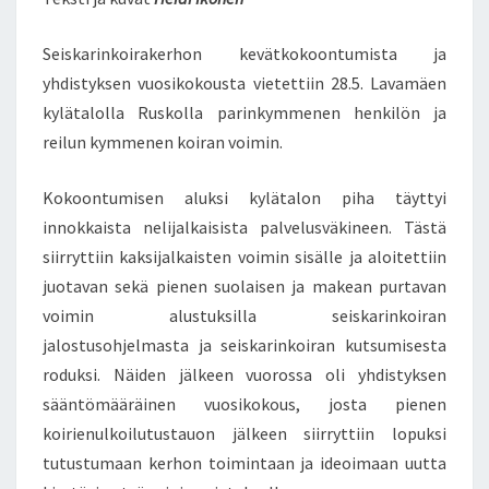
Seiskarinkoirakerhon kevätkokoontumista ja
yhdistyksen vuosikokousta vietettiin 28.5. Lavamäen
kylätalolla Ruskolla parinkymmenen henkilön ja
reilun kymmenen koiran voimin.
Kokoontumisen aluksi kylätalon piha täyttyi
innokkaista nelijalkaisista palvelusväkineen. Tästä
siirryttiin kaksijalkaisten voimin sisälle ja aloitettiin
juotavan sekä pienen suolaisen ja makean purtavan
voimin alustuksilla seiskarinkoiran
jalostusohjelmasta ja seiskarinkoiran kutsumisesta
roduksi. Näiden jälkeen vuorossa oli yhdistyksen
sääntömääräinen vuosikokous, josta pienen
koirienulkoilutustauon jälkeen siirryttiin lopuksi
tutustumaan kerhon toimintaan ja ideoimaan uutta