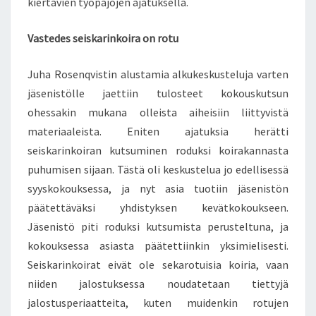
kiertävien työpajojen ajatuksella.
Vastedes seiskarinkoira on rotu
Juha Rosenqvistin alustamia alkukeskusteluja varten
jäsenistölle jaettiin tulosteet kokouskutsun
ohessakin mukana olleista aiheisiin liittyvistä
materiaaleista. Eniten ajatuksia herätti
seiskarinkoiran kutsuminen roduksi koirakannasta
puhumisen sijaan. Tästä oli keskustelua jo edellisessä
syyskokouksessa, ja nyt asia tuotiin jäsenistön
päätettäväksi yhdistyksen kevätkokoukseen.
Jäsenistö piti roduksi kutsumista perusteltuna, ja
kokouksessa asiasta päätettiinkin yksimielisesti.
Seiskarinkoirat eivät ole sekarotuisia koiria, vaan
niiden jalostuksessa noudatetaan tiettyjä
jalostusperiaatteita, kuten muidenkin rotujen