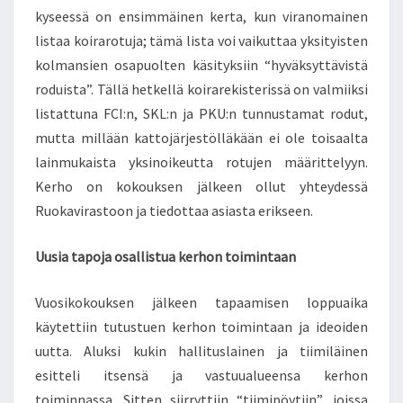
kyseessä on ensimmäinen kerta, kun viranomainen
listaa koirarotuja; tämä lista voi vaikuttaa yksityisten
kolmansien osapuolten käsityksiin “hyväksyttävistä
roduista”. Tällä hetkellä koirarekisterissä on valmiiksi
listattuna FCI:n, SKL:n ja PKU:n tunnustamat rodut,
mutta millään kattojärjestölläkään ei ole toisaalta
lainmukaista yksinoikeutta rotujen määrittelyyn.
Kerho on kokouksen jälkeen ollut yhteydessä
Ruokavirastoon ja tiedottaa asiasta erikseen.
Uusia tapoja osallistua kerhon toimintaan
Vuosikokouksen jälkeen tapaamisen loppuaika
käytettiin tutustuen kerhon toimintaan ja ideoiden
uutta. Aluksi kukin hallituslainen ja tiimiläinen
esitteli itsensä ja vastuualueensa kerhon
toiminnassa. Sitten siirryttiin “tiimipöytiin”, joissa