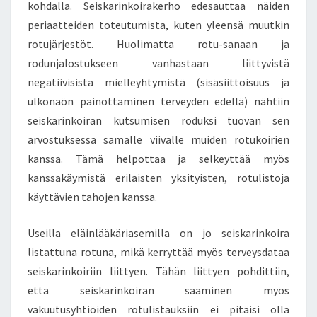
kohdalla. Seiskarinkoirakerho edesauttaa näiden
periaatteiden toteutumista, kuten yleensä muutkin
rotujärjestöt. Huolimatta rotu-sanaan ja
rodunjalostukseen vanhastaan liittyvistä
negatiivisista mielleyhtymistä (sisäsiittoisuus ja
ulkonäön painottaminen terveyden edellä) nähtiin
seiskarinkoiran kutsumisen roduksi tuovan sen
arvostuksessa samalle viivalle muiden rotukoirien
kanssa. Tämä helpottaa ja selkeyttää myös
kanssakäymistä erilaisten yksityisten, rotulistoja
käyttävien tahojen kanssa.
Useilla eläinlääkäriasemilla on jo seiskarinkoira
listattuna rotuna, mikä kerryttää myös terveysdataa
seiskarinkoiriin liittyen. Tähän liittyen pohdittiin,
että seiskarinkoiran saaminen myös
vakuutusyhtiöiden rotulistauksiin ei pitäisi olla