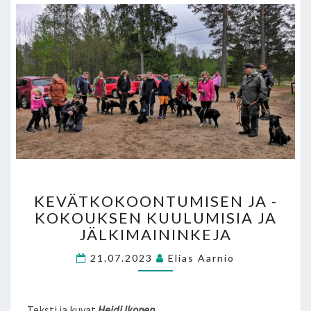
KEVÄTKOKOONTUMISEN
KEVÄTKOKOONTUMISEN JA -
JA
KOKOUKSEN KUULUMISIA JA
-
JÄLKIMAININKEJA
KOKOUKSEN
KUULUMISIA
21.07.2023
Elias Aarnio
JA
JÄLKIMAININKEJA
Teksti ja kuvat
Heidi Ikonen