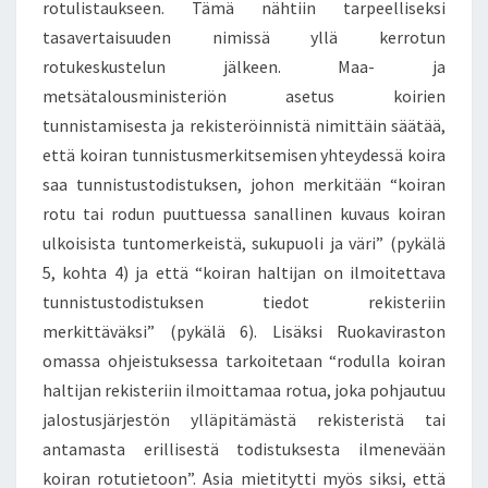
rotulistaukseen. Tämä nähtiin tarpeelliseksi
tasavertaisuuden nimissä yllä kerrotun
rotukeskustelun jälkeen. Maa- ja
metsätalousministeriön asetus koirien
tunnistamisesta ja rekisteröinnistä nimittäin säätää,
että koiran tunnistusmerkitsemisen yhteydessä koira
saa tunnistustodistuksen, johon merkitään “koiran
rotu tai rodun puuttuessa sanallinen kuvaus koiran
ulkoisista tuntomerkeistä, sukupuoli ja väri” (pykälä
5, kohta 4) ja että “koiran haltijan on ilmoitettava
tunnistustodistuksen tiedot rekisteriin
merkittäväksi” (pykälä 6). Lisäksi Ruokaviraston
omassa ohjeistuksessa tarkoitetaan “rodulla koiran
haltijan rekisteriin ilmoittamaa rotua, joka pohjautuu
jalostusjärjestön ylläpitämästä rekisteristä tai
antamasta erillisestä todistuksesta ilmenevään
koiran rotutietoon”. Asia mietitytti myös siksi, että