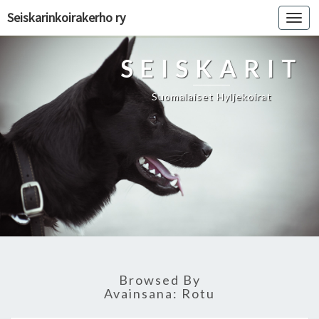
Seiskarinkoirakerho ry
Toggl
navig
SEISKARIT
Suomalaiset Hyljekoirat
Browsed By
Avainsana:
Rotu