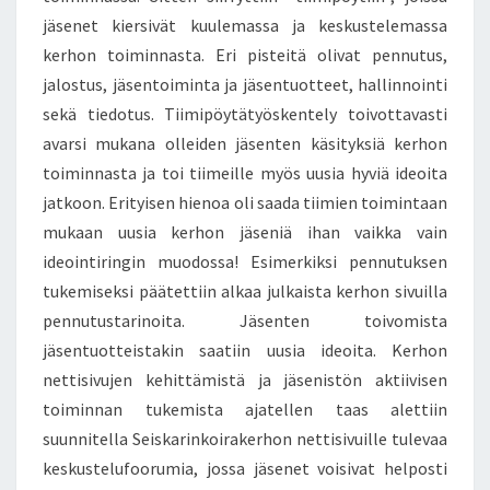
jäsenet kiersivät kuulemassa ja keskustelemassa
kerhon toiminnasta. Eri pisteitä olivat pennutus,
jalostus, jäsentoiminta ja jäsentuotteet, hallinnointi
sekä tiedotus. Tiimipöytätyöskentely toivottavasti
avarsi mukana olleiden jäsenten käsityksiä kerhon
toiminnasta ja toi tiimeille myös uusia hyviä ideoita
jatkoon. Erityisen hienoa oli saada tiimien toimintaan
mukaan uusia kerhon jäseniä ihan vaikka vain
ideointiringin muodossa! Esimerkiksi pennutuksen
tukemiseksi päätettiin alkaa julkaista kerhon sivuilla
pennutustarinoita. Jäsenten toivomista
jäsentuotteistakin saatiin uusia ideoita. Kerhon
nettisivujen kehittämistä ja jäsenistön aktiivisen
toiminnan tukemista ajatellen taas alettiin
suunnitella Seiskarinkoirakerhon nettisivuille tulevaa
keskustelufoorumia, jossa jäsenet voisivat helposti