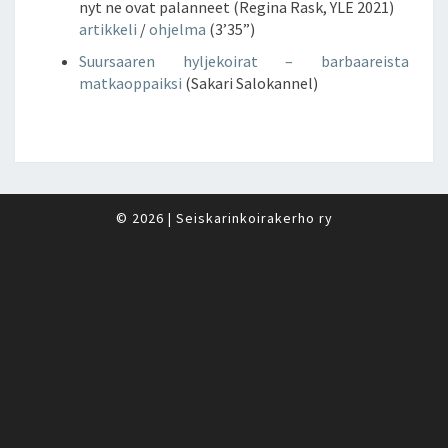
nyt ne ovat palanneet (Regina Rask, YLE 2021)
artikkeli
/
ohjelma
(3’35”)
Suursaaren hyljekoirat – barbaareista
matkaoppaiksi
(Sakari Salokannel)
© 2026
|
Seiskarinkoirakerho ry