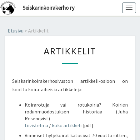
Seiskarinkoirakerho ry
Toggl
navig
Etusivu
>
Artikkelit
ARTIKKELIT
ARTIKKELIT
Seiskarinkoirakerhosivuston artikkeli-osioon on
koottu koira-aiheisia artikkeleja:
Koirarotuja vai rotukoiria? Koirien
rodunmuodostuksen historiaa (Juha
Rosenqvist)
tiivistelmä
/
koko artikkeli
[pdf]
Viimeiset hyljekoirat katosivat 70 vuotta sitten,